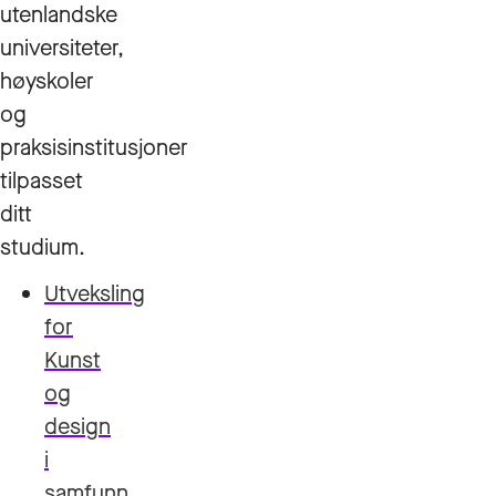
utenlandske
universiteter,
høyskoler
og
praksisinstitusjoner
tilpasset
ditt
studium.
Utveksling
for
Kunst
og
design
i
samfunn