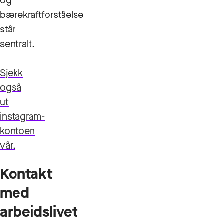
og
bærekraftforståelse
står
sentralt.
Sjekk
også
ut
instagram-
kontoen
vår.
Kontakt
med
arbeidslivet