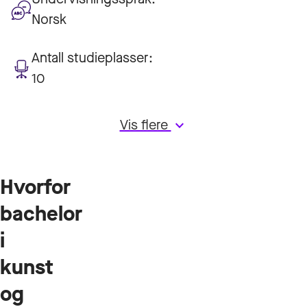
Norsk
Antall studieplasser:
10
Vis flere
keyboard_arrow_down
Hvorfor
bachelor
i
kunst
og