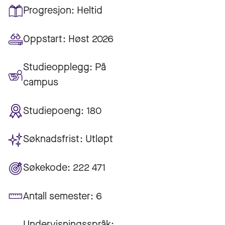
Progresjon:
Heltid
Oppstart:
Høst 2026
Studieopplegg:
På
campus
Studiepoeng:
180
Søknadsfrist:
Utløpt
Søkekode:
222 471
Antall semester:
6
Undervisningsspråk: