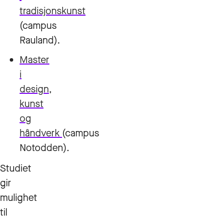
tradisjonskunst
(campus
Rauland).
Master
i
design,
kunst
og
håndverk
(campus
Notodden).
Studiet
gir
mulighet
til