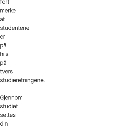
fort
merke
at
studentene
er
på
hils
på
tvers
studieretningene.
Gjennom
studiet
settes
din