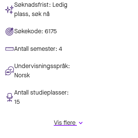
Søknadsfrist:
Ledig
plass, søk nå
Søkekode:
6175
Antall semester:
4
Undervisningsspråk:
Norsk
Antall studieplasser:
15
Vis flere
keyboard_arrow_down