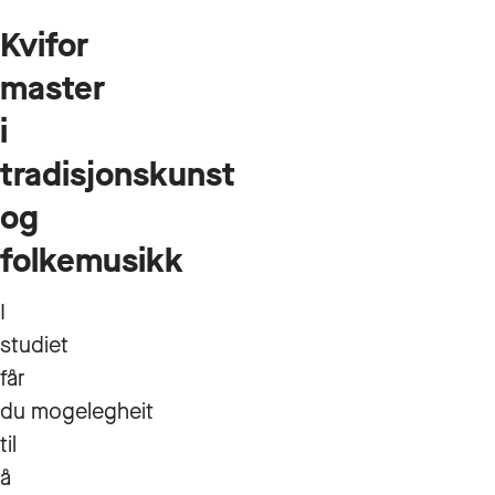
Kvifor
master
i
tradisjonskunst
og
folkemusikk
I
studiet
får
du mogelegheit
til
å