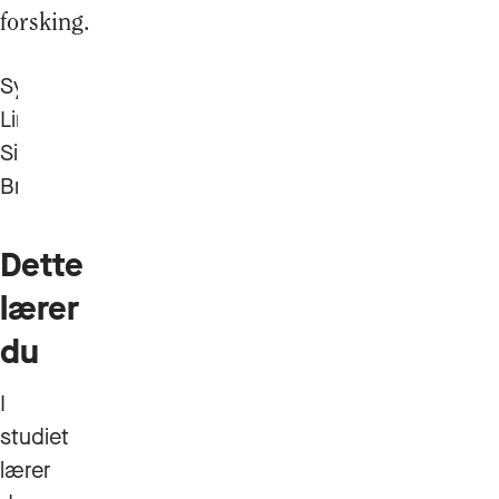
forsking.
Sylvsmed
Linn
Sigrid
Bratland
Dette
lærer
du
I
studiet
lærer