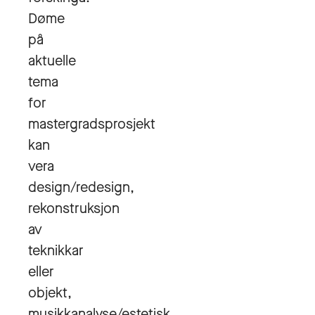
Døme
på
aktuelle
tema
for
mastergradsprosjekt
kan
vera
design/redesign,
rekonstruksjon
av
teknikkar
eller
objekt,
musikkanalyse/estetisk