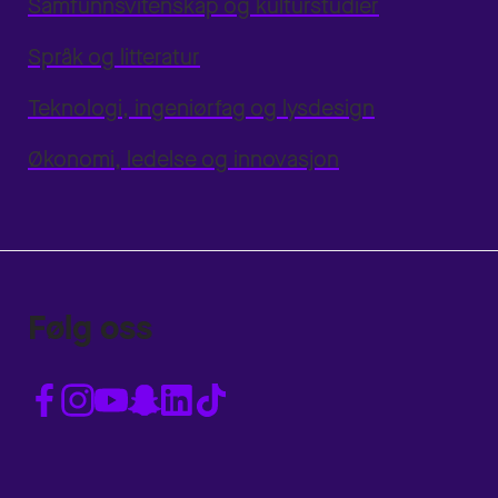
Samfunnsvitenskap og kulturstudier
Språk og litteratur
Teknologi, ingeniørfag og lysdesign
Økonomi, ledelse og innovasjon
Følg oss