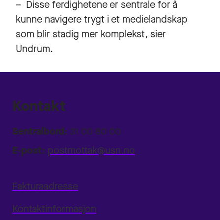
– Disse ferdighetene er sentrale for å
kunne navigere trygt i et medielandskap
som blir stadig mer komplekst, sier
Undrum.
Kontakt
Sentralbord:
31 00 80 00
E-post:
postmottak@usn.no
Fakturaadresse
Kontaktinformasjon