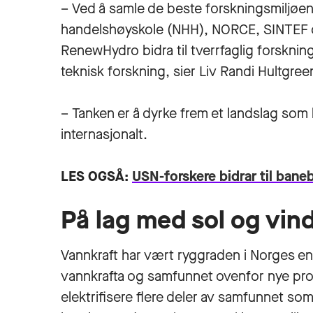
– Ved å samle de beste forskningsmiljø
handelshøyskole (NHH), NORCE, SINTEF og
RenewHydro bidra til tverrfaglig forsknin
teknisk forskning, sier Liv Randi Hultgre
– Tanken er å dyrke frem et landslag som 
internasjonalt.
LES OGSÅ:
USN-forskere bidrar til bane
På lag med sol og vin
Vannkraft har vært ryggraden i Norges ene
vannkrafta og samfunnet ovenfor nye prob
elektrifisere flere deler av samfunnet so