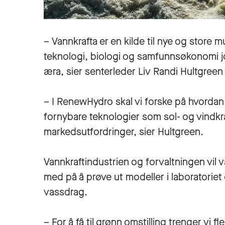
– Vannkrafta er en kilde til nye og store 
teknologi, biologi og samfunnsøkonomi jo
æra, sier senterleder Liv Randi Hultgree
– I RenewHydro skal vi forske på hvordan
fornybare teknologier som sol- og vindkra
markedsutfordringer, sier Hultgreen.
Vannkraftindustrien og forvaltningen vil v
med på å prøve ut modeller i laboratoriet
vassdrag.
– For å få til grønn omstilling trenger vi fl