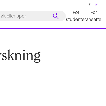
En
No
For
For
studenter
ansatte
rskning