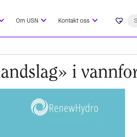
favorite_border
Om USN
Kontakt oss
andslag» i vannfo