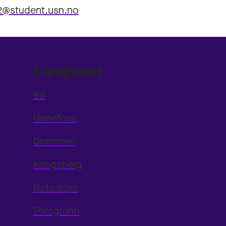
2@student.usn.no
Campuser
Bø
Hønefoss
Drammen
Kongsberg
Notodden
Porsgrunn