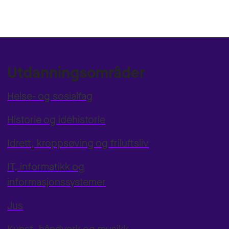
Utdanningsområder
Helse- og sosialfag
Historie og idéhistorie
Idrett, kroppsøving og friluftsliv
IT, informatikk og
informasjonssystemer
Jus