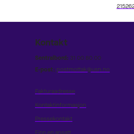
21526
Kontakt
Sentralbord:
31 00 80 00
E-post:
postmottak@usn.no
Fakturaadresse
Kontaktinformasjon
Pressekontakt
Finn en ansatt