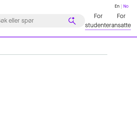
En
No
For
For
studenter
ansatte