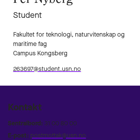
Student
Fakultet for teknologi, naturvitenskap og
maritime fag
Campus Kongsberg
263697@student.usn.no
Kontakt
Sentralbord:
31 00 80 00
E-post:
postmottak@usn.no