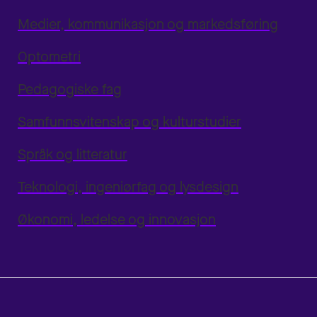
Medier, kommunikasjon og markedsføring
Optometri
Pedagogiske fag
Samfunnsvitenskap og kulturstudier
Språk og litteratur
Teknologi, ingeniørfag og lysdesign
Økonomi, ledelse og innovasjon