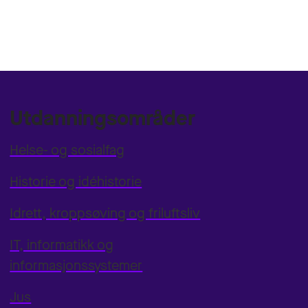
Utdanningsområder
Helse- og sosialfag
Historie og idéhistorie
Idrett, kroppsøving og friluftsliv
IT, informatikk og
informasjonssystemer
Jus