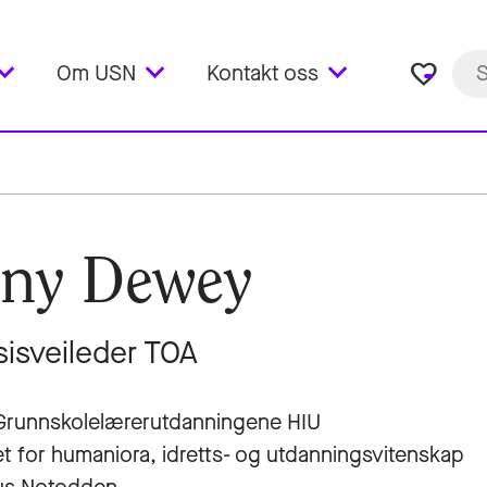
favorite_border
Om USN
Kontakt oss
ny Dewey
sisveileder TOA
Grunnskolelærerutdanningene HIU
et for humaniora, idretts- og utdanningsvitenskap