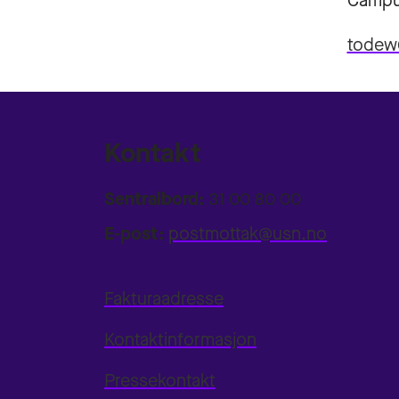
Campu
todew
Kontakt
Sentralbord:
31 00 80 00
E-post:
postmottak@usn.no
Fakturaadresse
Kontaktinformasjon
Pressekontakt