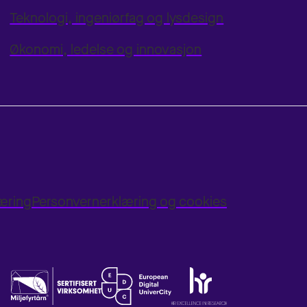
Teknologi, ingeniørfag og lysdesign
Økonomi, ledelse og innovasjon
læring
Personvernerklæring og cookies