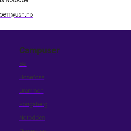
s Notodden
0611@usn.no
Campuser
Bø
Hønefoss
Drammen
Kongsberg
Notodden