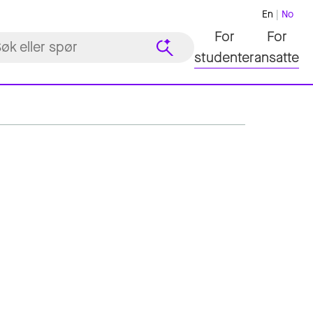
En
No
For
For
studenter
ansatte