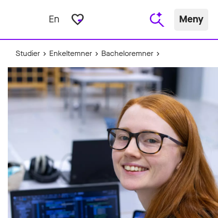
favorite_border
En
Meny
Studier
Enkeltemner
Bacheloremner