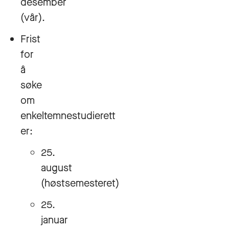
desember
(vår).
Frist
for
å
søke
om
enkeltemnestudierett
er:
25.
august
(høstsemesteret)
25.
januar