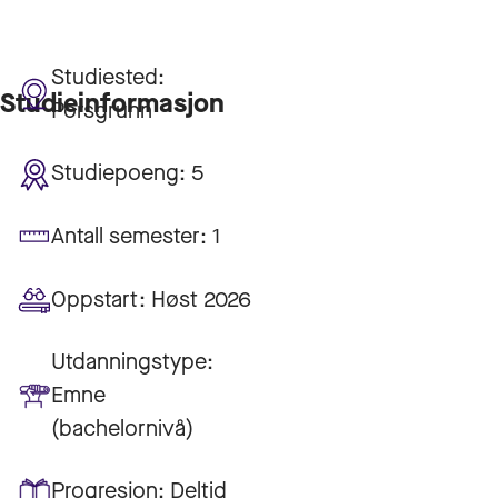
Studiested:
Studieinformasjon
Porsgrunn
Studiepoeng:
5
Antall semester:
1
Oppstart:
Høst 2026
Utdanningstype:
Emne
(bachelornivå)
Progresjon:
Deltid