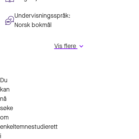
Undervisningsspråk:
Norsk bokmål
Vis flere
keyboard_arrow_down
Du
kan
nå
søke
om
enkeltemnestudierett
i