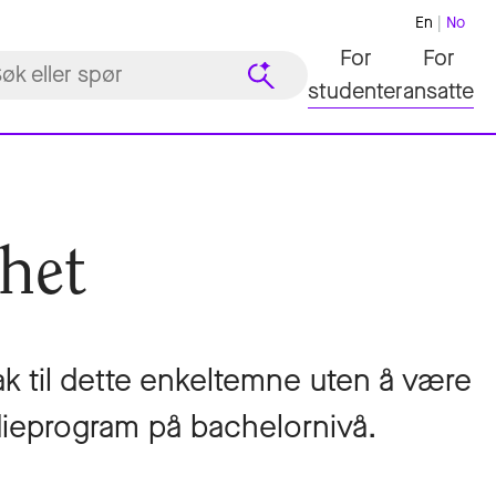
En
No
For
For
studenter
ansatte
rhet
k til dette enkeltemne uten å være
udieprogram på bachelornivå.