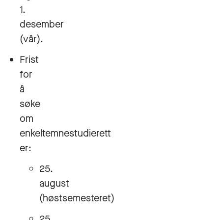
1.
desember
(vår).
Frist
for
å
søke
om
enkeltemnestudierett
er:
25.
august
(høstsemesteret)
25.