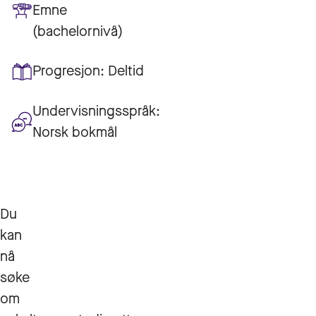
Emne
(bachelornivå)
Progresjon:
Deltid
Undervisningsspråk:
Norsk bokmål
Du
kan
nå
søke
om