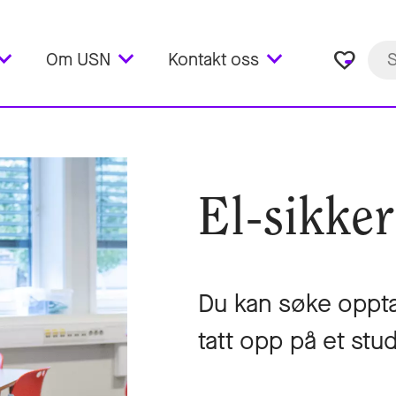
favorite_border
Om USN
Kontakt oss
El-sikke
Du kan søke oppta
tatt opp på et st