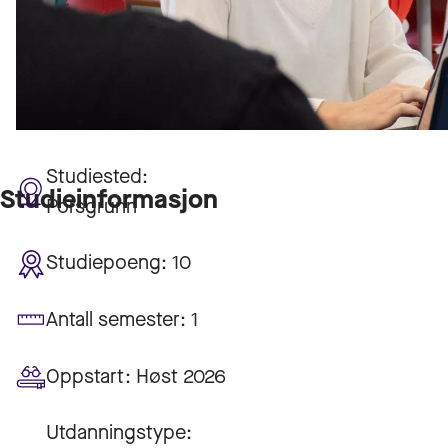
Studiested:
Studieinformasjon
Porsgrunn
Studiepoeng:
10
Antall semester:
1
Oppstart:
Høst 2026
Utdanningstype: