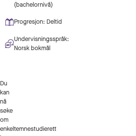
(bachelornivå)
Progresjon:
Deltid
Undervisningsspråk:
Norsk bokmål
Du
kan
nå
søke
om
enkeltemnestudierett