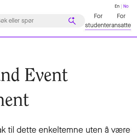
En
No
For
For
studenter
ansatte
and Event
ent
k til dette enkeltemne uten å være