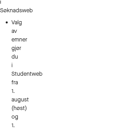
i
Søknadsweb
Valg
av
emner
gjør
du
i
Studentweb
fra
1.
august
(høst)
og
1.