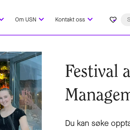
favorite_border
Om USN
Kontakt oss
Festival 
Managem
Du kan søke oppta