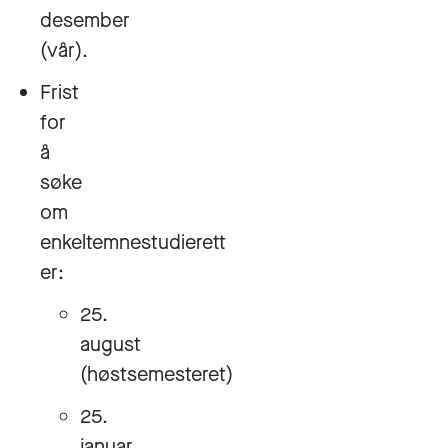
desember
(vår).
Frist
for
å
søke
om
enkeltemnestudierett
er:
25.
august
(høstsemesteret)
25.
januar