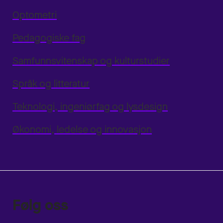
Optometri
Pedagogiske fag
Samfunnsvitenskap og kulturstudier
Språk og litteratur
Teknologi, ingeniørfag og lysdesign
Økonomi, ledelse og innovasjon
Følg oss