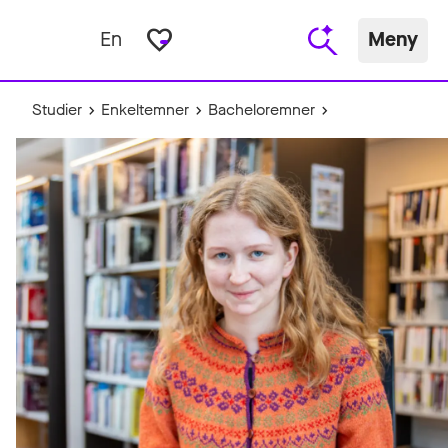
favorite_border
En
Meny
Studier
Enkeltemner
Bacheloremner