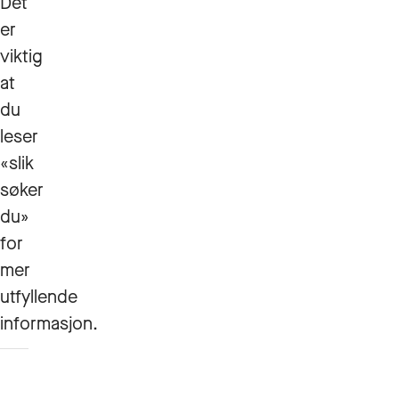
Det
er
viktig
at
du
leser
«slik
søker
du»
for
mer
utfyllende
informasjon.
Slik