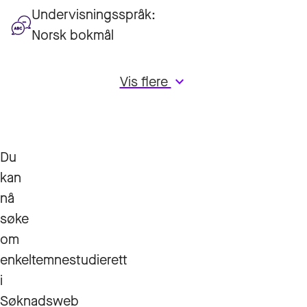
Undervisningsspråk:
Norsk bokmål
Vis flere
keyboard_arrow_down
Du
kan
nå
søke
om
enkeltemnestudierett
i
Søknadsweb