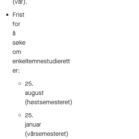
(vår).
Frist
for
å
søke
om
enkeltemnestudierett
er:
25.
august
(høstsemesteret)
25.
januar
(vårsemesteret)