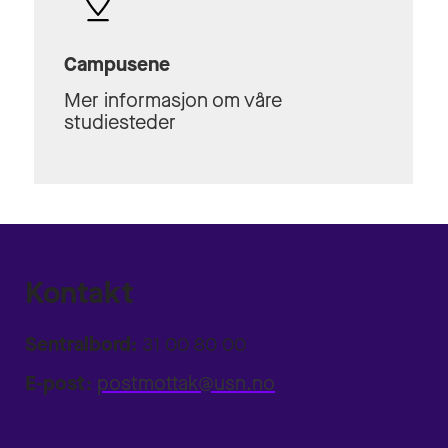
Campusene
Mer informasjon om våre
studiesteder
Kontakt
Sentralbord:
31 00 80 00
E-post:
postmottak@usn.no