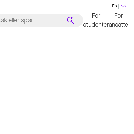
En
No
For
For
studenter
ansatte