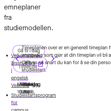
emneplaner
fra
studiemodellen.
Timeplanen over er en generell timeplan fo
emnevalg som gjør at din timeplan vil bl
Velkomstbrev
Canvas så snart du kan for å se din pers
årsstudium
studiestart.
i
engelsk
Vestfold
Studiestartsprogram
for
campus