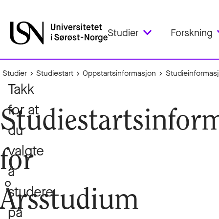
Studier
Forskning
Studier
Studiestart
Oppstartsinformasjon
Studieinformasj
Takk
for at
Studiestartsinfor
du
valgte
for
å
studere
Årsstudium
på