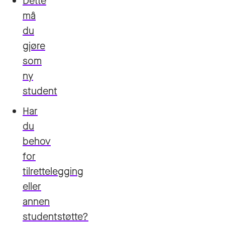
Dette
må
du
gjøre
som
ny
student
Har
du
behov
for
tilrettelegging
eller
annen
studentstøtte?