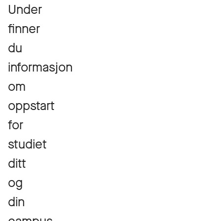
Under
finner
du
informasjon
om
oppstart
for
studiet
ditt
og
din