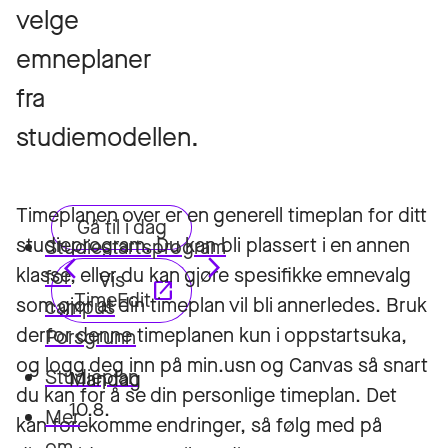
velge
emneplaner
fra
studiemodellen.
Timeplanen over er en generell timeplan for ditt
studieprogram. Du kan bli plassert i en annen
Studiestartsprogram
klasse, eller du kan gjøre spesifikke emnevalg
for
som gjør at din timeplan vil bli annerledes. Bruk
campus
derfor denne timeplanen kun i oppstartsuka,
Porsgrunn
og logg deg inn på min.usn og Canvas så snart
Studieplan
du kan for å se din personlige timeplan. Det
Mer
kan forekomme endringer, så følg med på
om