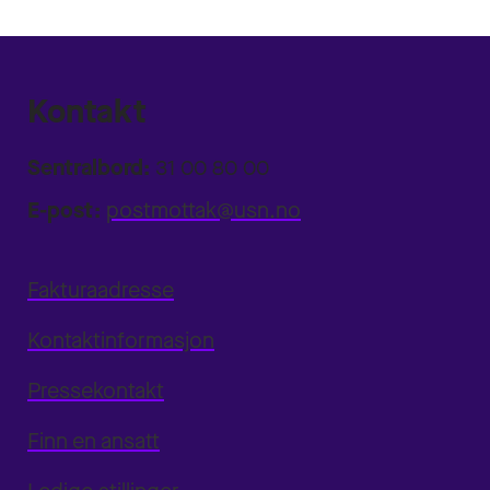
Kontakt
Sentralbord:
31 00 80 00
E-post:
postmottak@usn.no
Fakturaadresse
Kontaktinformasjon
Pressekontakt
Finn en ansatt