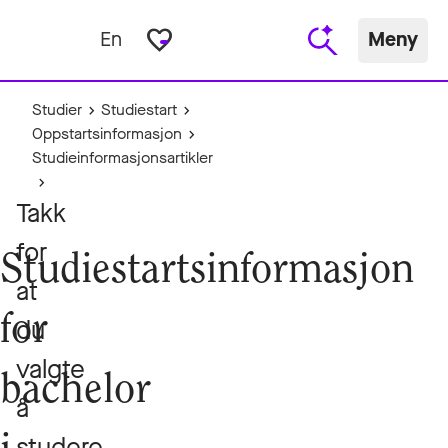
favorite_border
En
Meny
Studier
Studiestart
Oppstartsinformasjon
Studieinformasjonsartikler
Takk
for
Studiestartsinformasjon
at
for
du
valgte
bachelor
å
studere