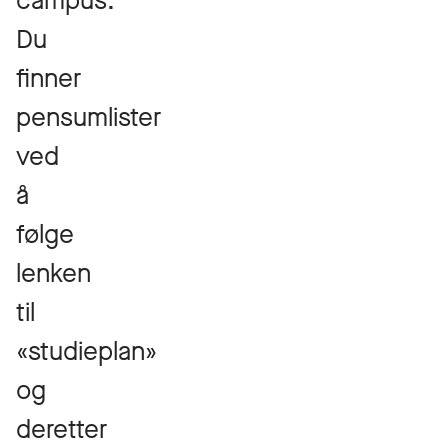
campus.
Du
finner
pensumlister
ved
å
følge
lenken
til
«studieplan»
og
deretter