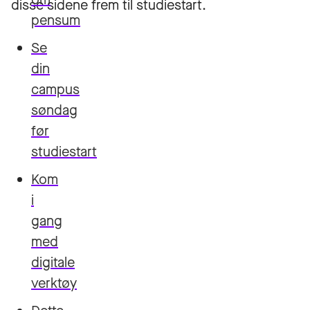
disse sidene frem til studiestart.
pensum
Se
din
campus
søndag
før
studiestart
Kom
i
gang
med
digitale
verktøy