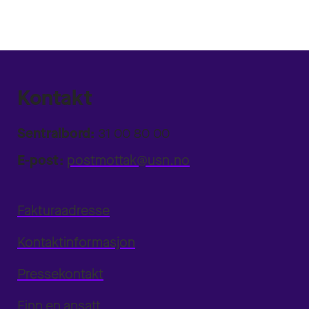
Kontakt
Sentralbord:
31 00 80 00
E-post:
postmottak@usn.no
Fakturaadresse
Kontaktinformasjon
Pressekontakt
Finn en ansatt