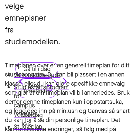
velge
emneplaner
fra
studiemodellen.
Timeplanen over er en generell timeplan for ditt
studieprogram. Du kan bli plassert i en annen
Velkomstbrev.pdf
klasse, eller du kan gjøre spesifikke emnevalg
Studiestartsprogram
som gjør at din timeplan vil bli annerledes. Bruk
for
derfor denne timeplanen kun i oppstartsuka,
campus
og logg deg inn på min.usn og Canvas så snart
Vestfold
du kan for å se din personlige timeplan. Det
Studieplan
kan forekomme endringer, så følg med på