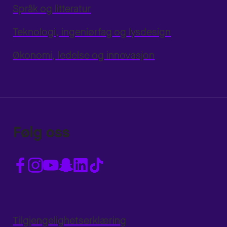
Språk og litteratur
Teknologi, ingeniørfag og lysdesign
Økonomi, ledelse og innovasjon
Følg oss
Tilgjengelighetserklæring