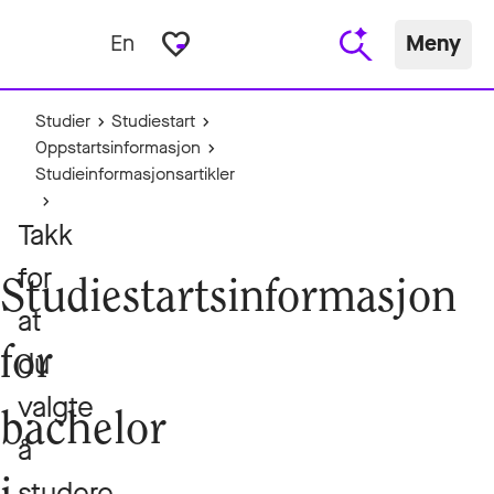
favorite_border
En
Meny
Studier
Studiestart
Oppstartsinformasjon
Studieinformasjonsartikler
Takk
for
Studiestartsinformasjon
at
for
du
valgte
bachelor
å
studere