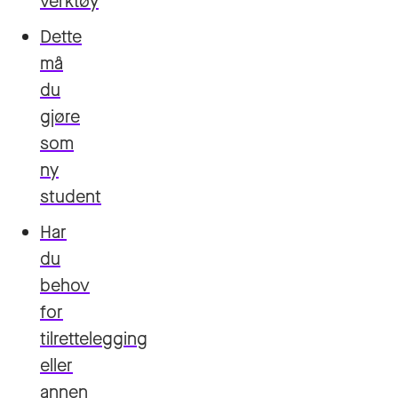
verktøy
Dette
må
du
gjøre
som
ny
student
Har
du
behov
for
tilrettelegging
eller
annen