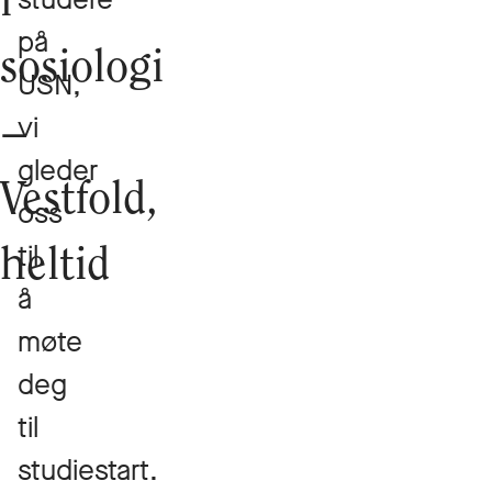
i
på
sosiologi
USN,
vi
–
gleder
Vestfold,
oss
til
heltid
å
møte
deg
til
studiestart.