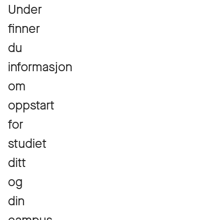
Under
finner
du
informasjon
om
oppstart
for
studiet
ditt
og
din