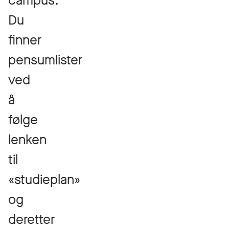
campus.
Du
finner
pensumlister
ved
å
følge
lenken
til
«studieplan»
og
deretter