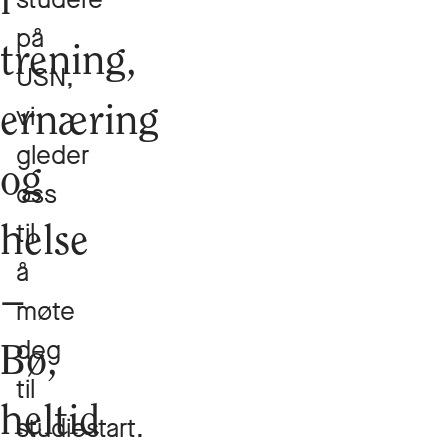
i
på
trening,
USN,
vi
ernæring
gleder
og
oss
til
helse
å
–
møte
deg
Bø,
til
heltid
studiestart.