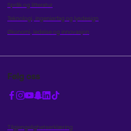
Språk og litteratur
Teknologi, ingeniørfag og lysdesign
Økonomi, ledelse og innovasjon
Følg oss
Tilgjengelighetserklæring