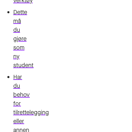
verktøy
Dette
må
du
gjøre
som
ny
student
Har
du
behov
for
tilrettelegging
eller
annen