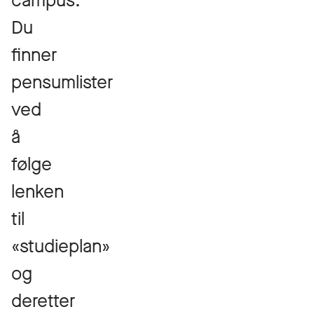
campus.
Du
finner
pensumlister
ved
å
følge
lenken
til
«studieplan»
og
deretter