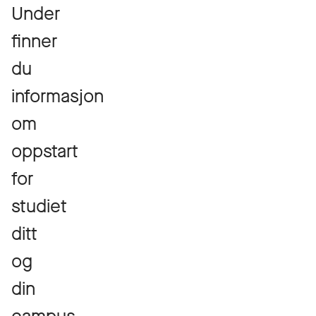
Under
finner
du
informasjon
om
oppstart
for
studiet
ditt
og
din