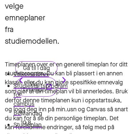
velge
emneplaner
fra
studiemodellen.
Timeplanen over er en generell timeplan for ditt
studieprogram. Du kan bli plassert i en annen
Velkomstbrev
klasse, eller du kan gjøre spesifikke emnevalg
Studiestartsprogram
som gjør at din timeplan vil bli annerledes. Bruk
for
derfor denne timeplanen kun i oppstartsuka,
campus
og logg deg inn på min.usn og Canvas så snart
Bø
du kan for å se din personlige timeplan. Det
Studieplan
kan forekomme endringer, så følg med på