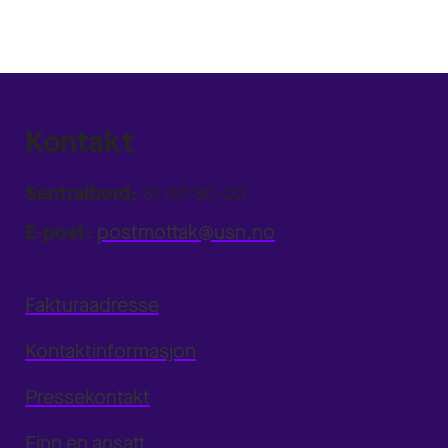
Kontakt
Sentralbord:
31 00 80 00
E-post:
postmottak@usn.no
Fakturaadresse
Kontaktinformasjon
Pressekontakt
Finn en ansatt