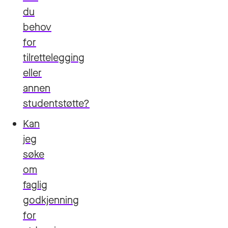
du
behov
for
tilrettelegging
eller
annen
studentstøtte?
Kan
jeg
søke
om
faglig
godkjenning
for