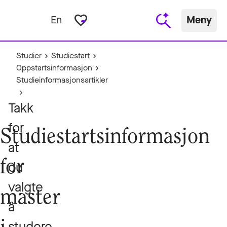
favorite_border
En
Meny
Studier
Studiestart
Oppstartsinformasjon
Studieinformasjonsartikler
Takk
for
Studiestartsinformasjon
at
for
du
valgte
master
å
studere