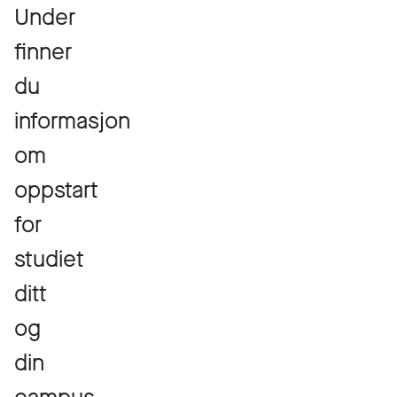
Under
finner
du
informasjon
om
oppstart
for
studiet
ditt
og
din