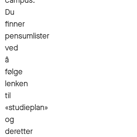
campus.
Du
finner
pensumlister
ved
å
følge
lenken
til
«studieplan»
og
deretter