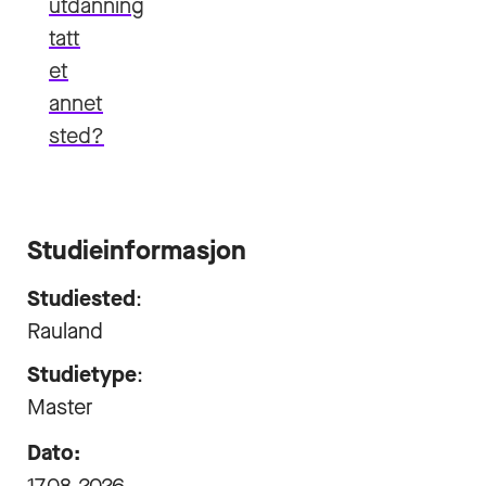
utdanning
tatt
et
annet
sted?
Studieinformasjon
Studiested
:
Rauland
Studietype
:
Master
Dato:
17.08.2026