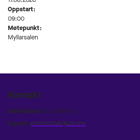
Oppstart:
09:00
Møtepunkt:
Myllarsalen
Kontakt
Sentralbord:
31 00 80 00
E-post:
postmottak@usn.no