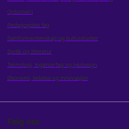
Optometri
Pedagogiske fag
Samfunnsvitenskap og kulturstudier
Språk og litteratur
Teknologi, ingeniørfag og lysdesign
Økonomi, ledelse og innovasjon
Følg oss