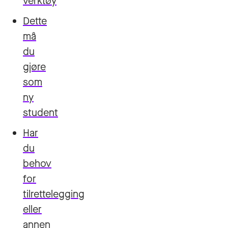
verktøy
Dette
må
du
gjøre
som
ny
student
Har
du
behov
for
tilrettelegging
eller
annen