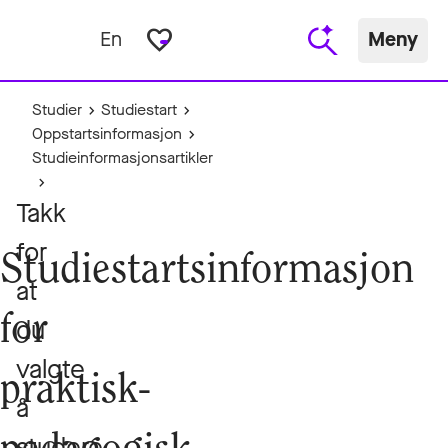
favorite_border
En
Meny
Studier
Studiestart
Oppstartsinformasjon
Studieinformasjonsartikler
Takk
for
Studiestartsinformasjon
at
for
du
valgte
praktisk-
å
studere