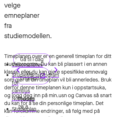
velge
emneplaner
fra
studiemodellen.
Timeplanen over er en generell timeplan for ditt
studieprogram. Du kan bli plassert i en annen
Velkomstbrev
klasse, eller du kan gjøre spesifikke emnevalg
Studiestartsprogram
som gjør at din timeplan vil bli annerledes. Bruk
for
derfor denne timeplanen kun i oppstartsuka,
campus
og logg deg inn på min.usn og Canvas så snart
Notodden
du kan for å se din personlige timeplan. Det
Studieplan
kan forekomme endringer, så følg med på