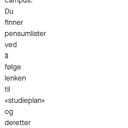
campus.
Du
finner
pensumlister
ved
å
følge
lenken
til
«studieplan»
og
deretter