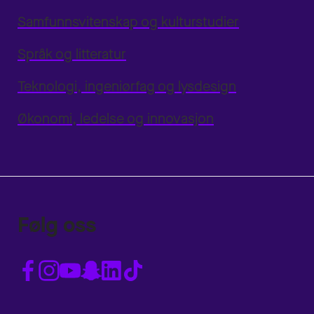
Samfunnsvitenskap og kulturstudier
Språk og litteratur
Teknologi, ingeniørfag og lysdesign
Økonomi, ledelse og innovasjon
Følg oss