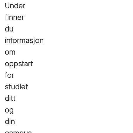
Under
finner
du
informasjon
om
oppstart
for
studiet
ditt
og
din