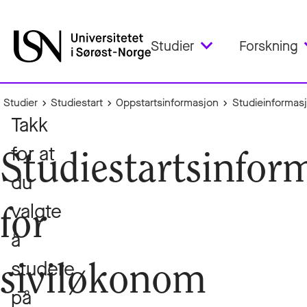
Studier
Forskning
Studier
Studiestart
Oppstartsinformasjon
Studieinformasj
Takk
for at
Studiestartsinfor
du
valgte
for
å
studere
siviløkonom
på