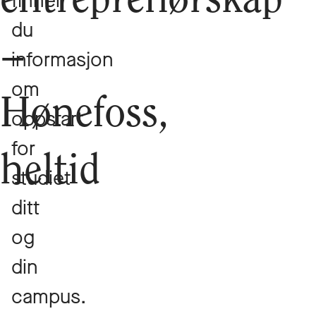
entreprenørskap
finner
du
–
informasjon
om
Hønefoss,
oppstart
for
heltid
studiet
ditt
og
din
campus.