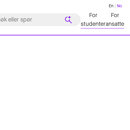
En
No
For
For
studenter
ansatte