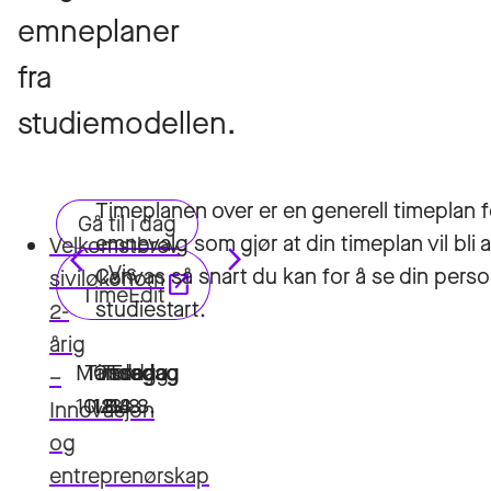
emneplaner
fra
studiemodellen.
Timeplanen over er en generell timeplan fo
emnevalg som gjør at din timeplan vil bl
Velkomstbrev
Canvas så snart du kan for å se din pers
siviløkonom
studiestart.
2-
årig
–
Innovasjon
og
entreprenørskap