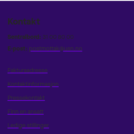
Kontakt
Sentralbord:
31 00 80 00
E-post:
postmottak@usn.no
Fakturaadresse
Kontaktinformasjon
Pressekontakt
Finn en ansatt
Ledige stillinger