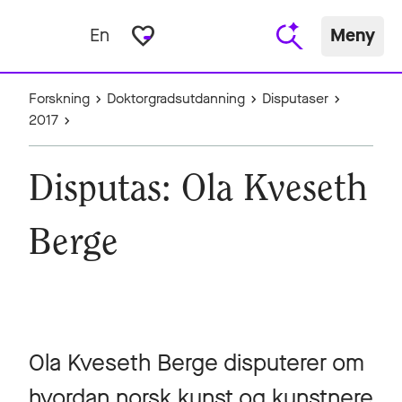
favorite_border
En
Meny
Forskning
Doktorgradsutdanning
Disputaser
2017
Disputas: Ola Kveseth
Berge
Ola Kveseth Berge disputerer om
hvordan norsk kunst og kunstnere