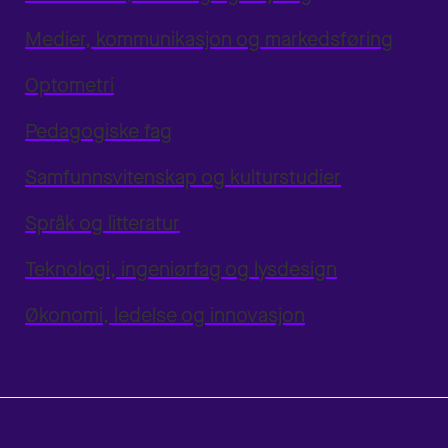
Medier, kommunikasjon og markedsføring
Optometri
Pedagogiske fag
Samfunnsvitenskap og kulturstudier
Språk og litteratur
Teknologi, ingeniørfag og lysdesign
Økonomi, ledelse og innovasjon