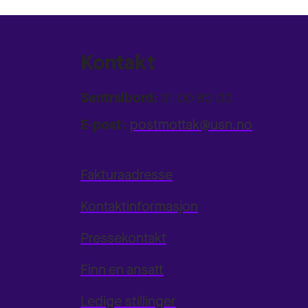
Kontakt
Sentralbord:
31 00 80 00
E-post:
postmottak@usn.no
Fakturaadresse
Kontaktinformasjon
Pressekontakt
Finn en ansatt
Ledige stillinger