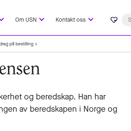
favorite_border
Om USN
Kontakt oss
rag på bestilling
rensen
kkerhet og beredskap. Han har
ringen av beredskapen i Norge og