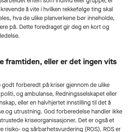
sarbeidet enten som individ eller gruppe, er
evende å vite i hvilken rekkefølge ting skal
deles, hva de ulike planverkene bør inneholde,
ere på. Dette foredraget gir deg en kort og
ledelse.
e framtiden, eller er det ingen vits
e godt forberedt på kriser gjennom de ulike
oliti, og ambulanse, Redningsselskapet eller
, eller en halvhjertet innstilling til det å
lse og utrustning. God forberedelse handler ikke
lutrustede kriseorganisasjoner. Det er også et
e risiko- og sårbarhetsvurdering (ROS). ROS er