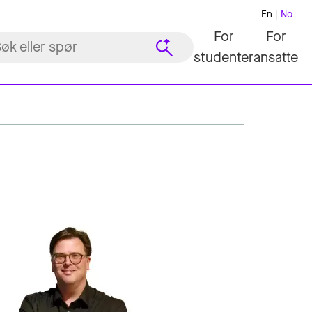
En
No
For
For
studenter
ansatte