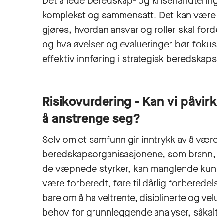
Det å lede beredskap- og krisehåndtering
komplekst og sammensatt. Det kan være kr
gjøres, hvordan ansvar og roller skal for
og hva øvelser og evalueringer bør fokus
effektiv innføring i strategisk beredskaps
Risikovurdering - Kan vi påvirk
å anstrenge seg?
Selv om et samfunn gir inntrykk av å vær
beredskapsorganisasjonene, som brann, p
de væpnede styrker, kan manglende kunnskap
være forberedt, føre til dårlig forberede
bare om å ha veltrente, disiplinerte og ve
behov for grunnleggende analyser, såkalt