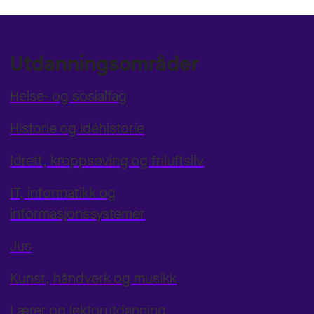
Utdanningsområder
Helse- og sosialfag
Historie og idéhistorie
Idrett, kroppsøving og friluftsliv
IT, informatikk og
informasjonssystemer
Jus
Kunst, håndverk og musikk
Lærer og lektorutdanning