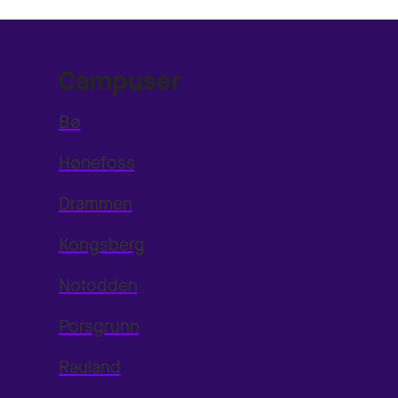
Campuser
Bø
Hønefoss
Drammen
Kongsberg
Notodden
Porsgrunn
Rauland