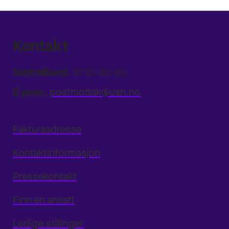
Kontakt
Sentralbord:
31 00 80 00
E-post:
postmottak@usn.no
Fakturaadresse
Kontaktinformasjon
Pressekontakt
Finn en ansatt
Ledige stillinger