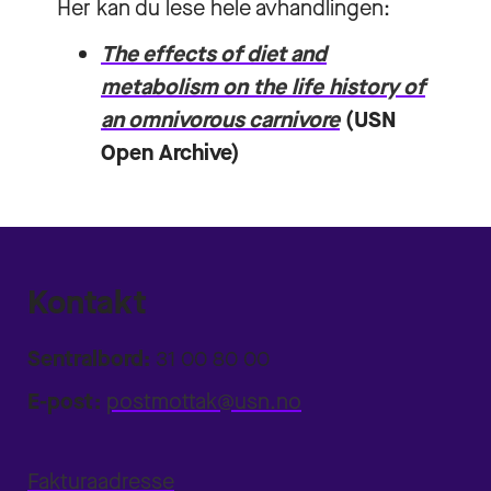
Her kan du lese hele avhandlingen:
The effects of diet and
metabolism on the life history of
an omnivorous carnivore
(USN
Open Archive)
Kontakt
Sentralbord:
31 00 80 00
E-post:
postmottak@usn.no
Fakturaadresse