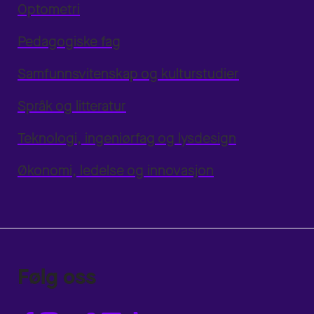
Optometri
Pedagogiske fag
Samfunnsvitenskap og kulturstudier
Språk og litteratur
Teknologi, ingeniørfag og lysdesign
Økonomi, ledelse og innovasjon
Følg oss