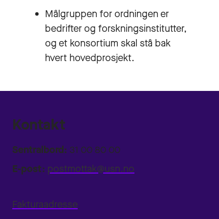
Målgruppen for ordningen er
bedrifter og forskningsinstitutter,
og et konsortium skal stå bak
hvert hovedprosjekt.
Kontakt
Sentralbord:
31 00 80 00
E-post:
postmottak@usn.no
Fakturaadresse