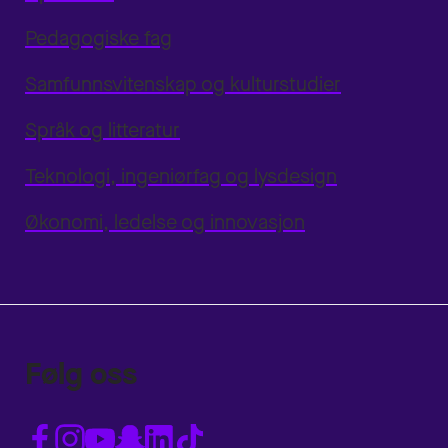
Pedagogiske fag
Samfunnsvitenskap og kulturstudier
Språk og litteratur
Teknologi, ingeniørfag og lysdesign
Økonomi, ledelse og innovasjon
Følg oss