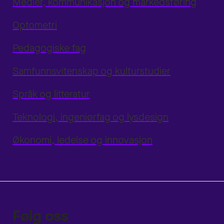
Medier, kommunikasjon og markedsføring
Optometri
Pedagogiske fag
Samfunnsvitenskap og kulturstudier
Språk og litteratur
Teknologi, ingeniørfag og lysdesign
Økonomi, ledelse og innovasjon
Følg oss