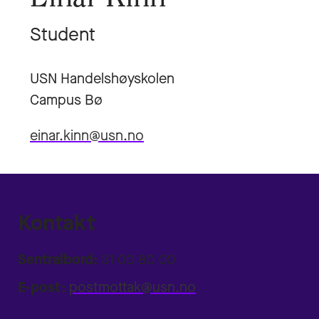
Student
USN Handelshøyskolen
Campus Bø
einar.kinn@usn.no
Kontakt
Sentralbord:
31 00 80 00
E-post:
postmottak@usn.no