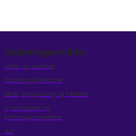
Utdanningsområder
Helse- og sosialfag
Historie og idéhistorie
Idrett, kroppsøving og friluftsliv
IT, informatikk og
informasjonssystemer
Jus