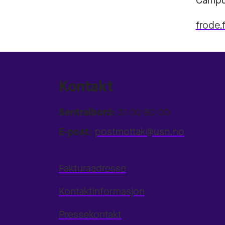
Campu
frode.
Kontakt
Sentralbord:
31 00 80 00
E-post:
postmottak@usn.no
Fakturaadresse
Kontaktinformasjon
Pressekontakt