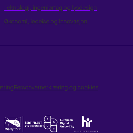
Teknologi, ingeniørfag og lysdesign
Økonomi, ledelse og innovasjon
læring
Personvernerklæring og cookies