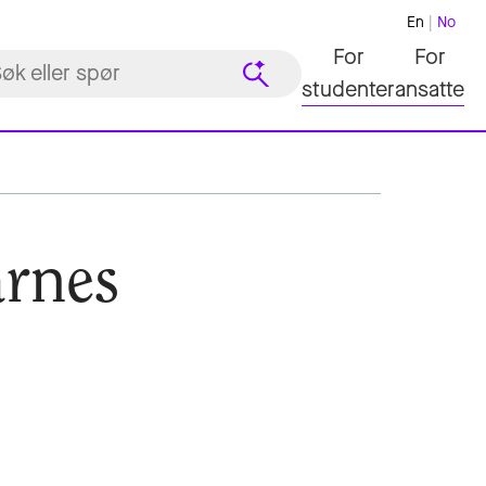
En
No
For
For
studenter
ansatte
arnes