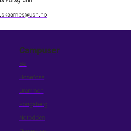
s Porsgrunn
f.skaarnes@usn.no
Campuser
Bø
Hønefoss
Drammen
Kongsberg
Notodden