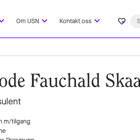
favorite_border
Om USN
Kontakt oss
ode Fauchald Ska
ulent
n m/tilgang
ne