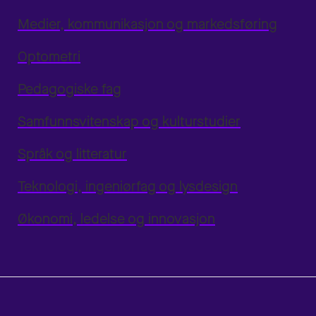
Medier, kommunikasjon og markedsføring
Optometri
Pedagogiske fag
Samfunnsvitenskap og kulturstudier
Språk og litteratur
Teknologi, ingeniørfag og lysdesign
Økonomi, ledelse og innovasjon