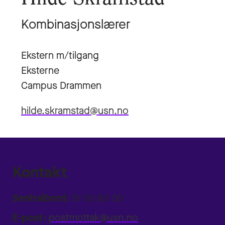
Kombinasjonslærer
Ekstern m/tilgang
Eksterne
Campus Drammen
hilde.skramstad@usn.no
Kontakt
Sentralbord:
31 00 80 00
E-post:
postmottak@usn.no