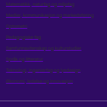
Matematikk, naturfag og miljøfag
Medier, kommunikasjon og markedsføring
Optometri
Pedagogiske fag
Samfunnsvitenskap og kulturstudier
Språk og litteratur
Teknologi, ingeniørfag og lysdesign
Økonomi, ledelse og innovasjon