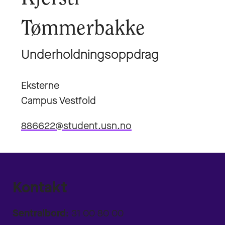
Tømmerbakke
Underholdningsoppdrag
Eksterne
Campus Vestfold
886622@student.usn.no
Kontakt
Sentralbord:
31 00 80 00