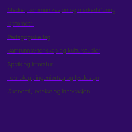
Medier, kommunikasjon og markedsføring
Optometri
Pedagogiske fag
Samfunnsvitenskap og kulturstudier
Språk og litteratur
Teknologi, ingeniørfag og lysdesign
Økonomi, ledelse og innovasjon