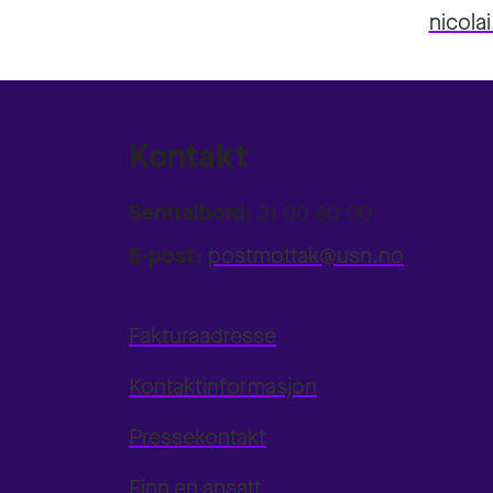
nicola
Kontakt
Sentralbord:
31 00 80 00
E-post:
postmottak@usn.no
Fakturaadresse
Kontaktinformasjon
Pressekontakt
Finn en ansatt