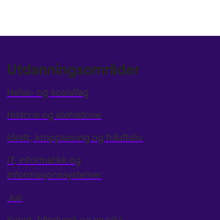
Utdanningsområder
Helse- og sosialfag
Historie og idéhistorie
Idrett, kroppsøving og friluftsliv
IT, informatikk og
informasjonssystemer
Jus