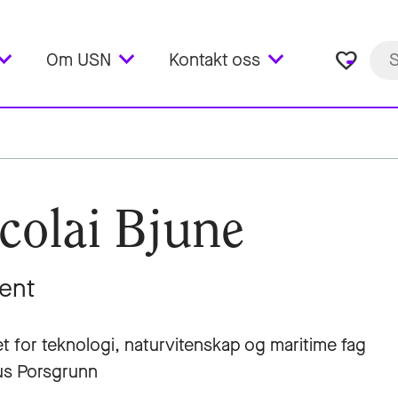
favorite_border
Om USN
Kontakt oss
colai Bjune
ent
et for teknologi, naturvitenskap og maritime fag
s Porsgrunn