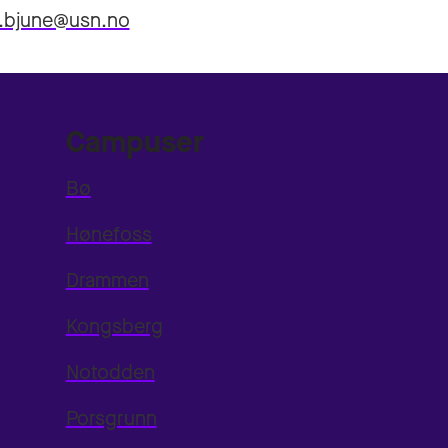
i.bjune@usn.no
Campuser
Bø
Hønefoss
Drammen
Kongsberg
Notodden
Porsgrunn