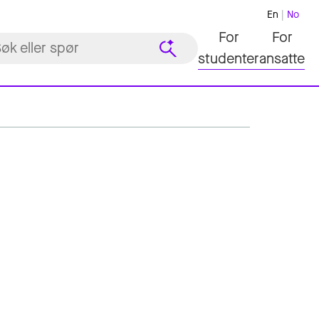
En
No
For
For
studenter
ansatte