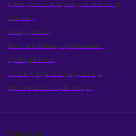
Medier, kommunikasjon og markedsføring
Optometri
Pedagogiske fag
Samfunnsvitenskap og kulturstudier
Språk og litteratur
Teknologi, ingeniørfag og lysdesign
Økonomi, ledelse og innovasjon
Følg oss