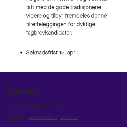
tatt med de gode tradisjonene
videre og tilbyr fremdeles denne
tilretteleggingen for dyktige
fagbrevkandidater.
Søknadsfrist 15. april.
Kontakt
Sentralbord:
31 00 80 00
E-post:
postmottak@usn.no