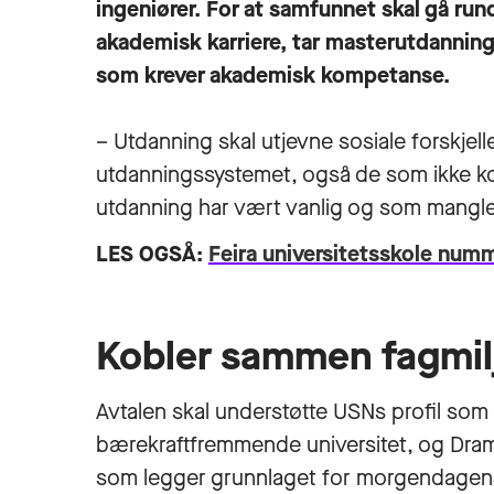
ingeniører. For at samfunnet skal gå run
akademisk karriere, tar masterutdanning, b
som krever akademisk kompetanse.
– Utdanning skal utjevne sosiale forskjelle
utdanningssystemet, også de som ikke k
utdanning har vært vanlig og som mangler
LES OGSÅ:
Feira universitetsskole numm
Kobler sammen fagmil
Avtalen skal understøtte USNs profil som e
bærekraftfremmende universitet, og Dra
som legger grunnlaget for morgendage