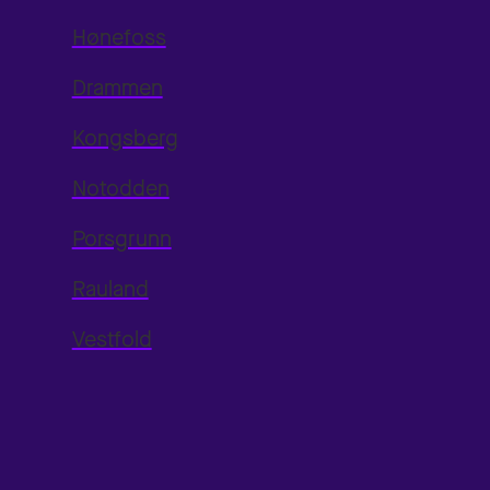
Hønefoss
Drammen
Kongsberg
Notodden
Porsgrunn
Rauland
Vestfold