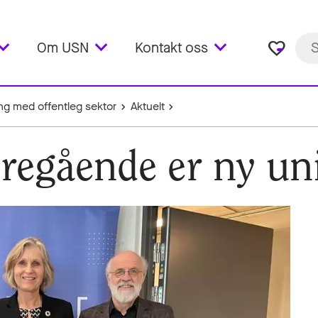
favorite_border
Om USN
Kontakt oss
ng med offentleg sektor
Aktuelt
egående er ny univ