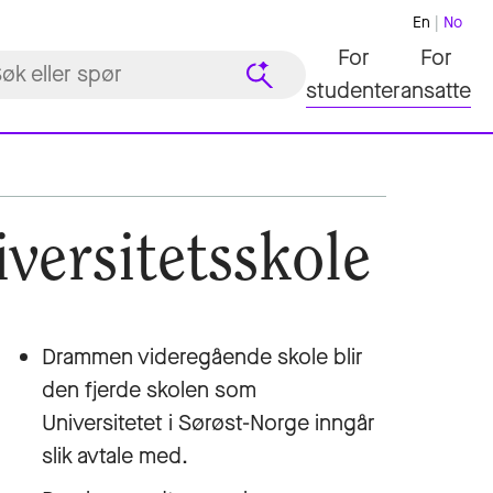
En
No
For
For
studenter
ansatte
ersitetsskole
Drammen videregående skole blir
den fjerde skolen som
Universitetet i Sørøst-Norge inngår
slik avtale med.