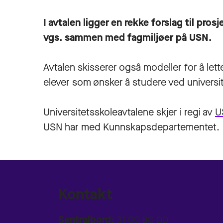
I avtalen ligger en rekke forslag til pros
vgs. sammen med fagmiljøer på USN.
Avtalen skisserer også modeller for å let
elever som ønsker å studere ved universit
Universitetsskoleavtalene skjer i regi av
U
USN har med Kunnskapsdepartementet.
Kontakt
Sentralbord:
31 00 80 00