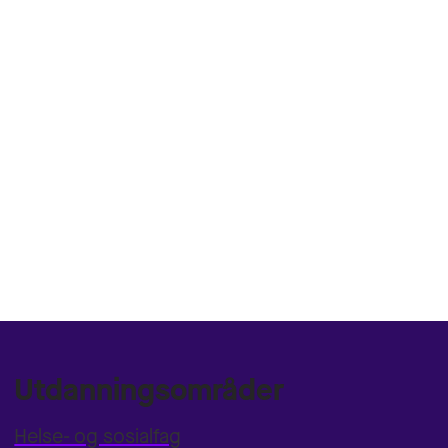
Utdanningsområder
Helse- og sosialfag