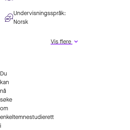
Undervisningsspråk:
Norsk
Vis flere
keyboard_arrow_down
Du
kan
nå
søke
om
enkeltemnestudierett
i