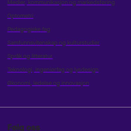
Medier, kommunikasjon og markedsføring
Optometri
Pedagogiske fag
Samfunnsvitenskap og kulturstudier
Språk og litteratur
Teknologi, ingeniørfag og lysdesign
Økonomi, ledelse og innovasjon
Følg oss