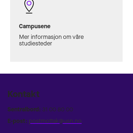
Campusene
Mer informasjon om våre
studiesteder
Kontakt
Sentralbord:
31 00 80 00
E-post:
postmottak@usn.no