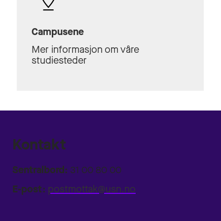
Campusene
Mer informasjon om våre
studiesteder
Kontakt
Sentralbord:
31 00 80 00
E-post:
postmottak@usn.no