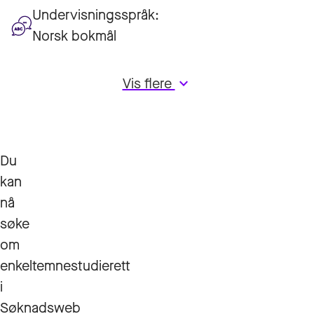
Undervisningsspråk:
Norsk bokmål
Vis flere
keyboard_arrow_down
Du
kan
nå
søke
om
enkeltemnestudierett
i
Søknadsweb