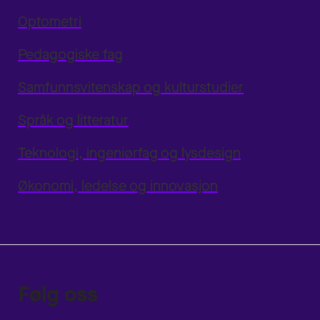
Optometri
Pedagogiske fag
Samfunnsvitenskap og kulturstudier
Språk og litteratur
Teknologi, ingeniørfag og lysdesign
Økonomi, ledelse og innovasjon
Følg oss