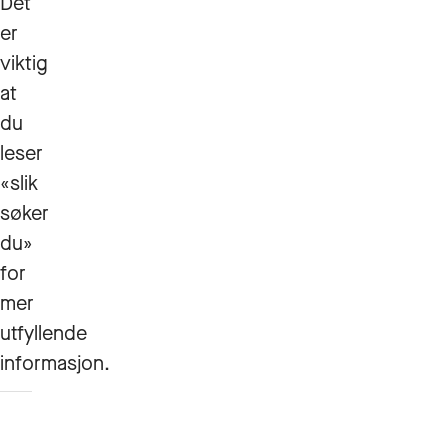
Det
er
viktig
at
du
leser
«slik
søker
du»
for
mer
utfyllende
informasjon.
Slik