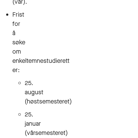
(vår).
Frist
for
å
søke
om
enkeltemnestudierett
er:
25.
august
(høstsemesteret)
25.
januar
(vårsemesteret)