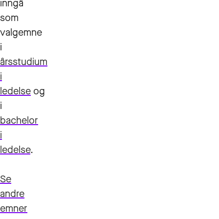
inngå
som
valgemne
i
årsstudium
i
ledelse
og
i
bachelor
i
ledelse
.
Se
andre
emner