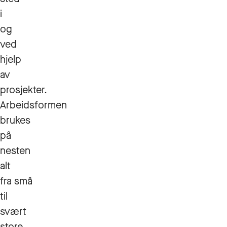
i
og
ved
hjelp
av
prosjekter.
Arbeidsformen
brukes
på
nesten
alt
fra små
til
svært
store