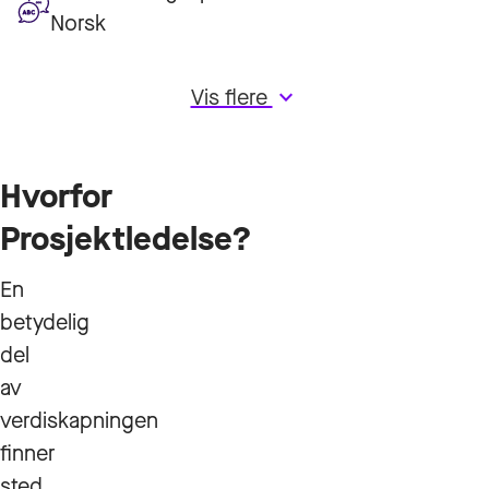
Norsk
Vis flere
keyboard_arrow_down
Hvorfor
Prosjektledelse?
En
betydelig
del
av
verdiskapningen
finner
sted