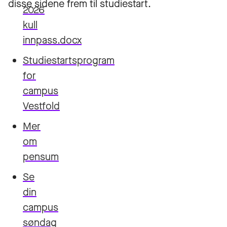
disse sidene frem til studiestart.
2026
kull
innpass.docx
Studiestartsprogram
for
campus
Vestfold
Mer
om
pensum
Se
din
campus
søndag