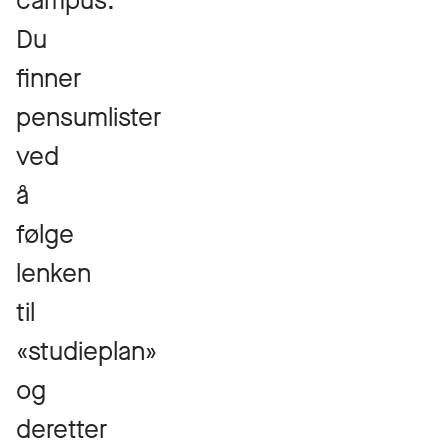
campus.
Du
finner
pensumlister
ved
å
følge
lenken
til
«studieplan»
og
deretter