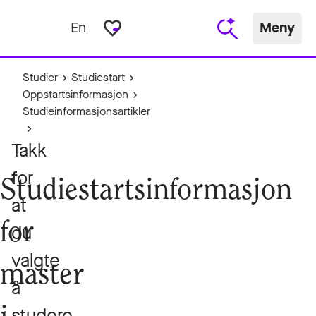
favorite_border
En
Meny
Studier
Studiestart
Oppstartsinformasjon
Studieinformasjonsartikler
Takk
for
Studiestartsinformasjon
at
for
du
valgte
master
å
studere