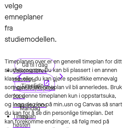
velge
emneplaner
fra
studiemodellen.
Timeplanen over er en generell timeplan for ditt
studieprogram. Du kan bli plassert i en annen
Velkomstbrev
klasse, eller du kan gjøre spesifikke emnevalg
master
som gjør at din timeplan vil bli annerledes. Bruk
intensivsykepleie
derfor denne timeplanen kun i oppstartsuka,
2026
og logg deg inn på min.usn og Canvas så snart
innpass.docx
du kan for å se din personlige timeplan. Det
Timeplan
kan forekomme endringer, så følg med på
høsten