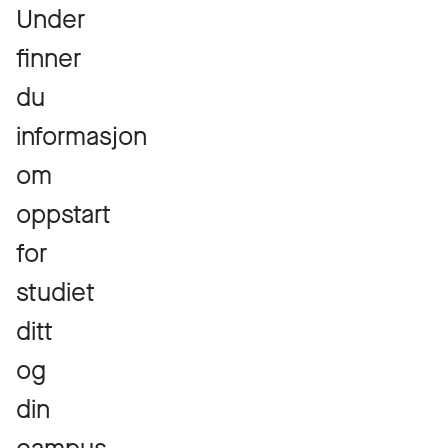
Under
finner
du
informasjon
om
oppstart
for
studiet
ditt
og
din