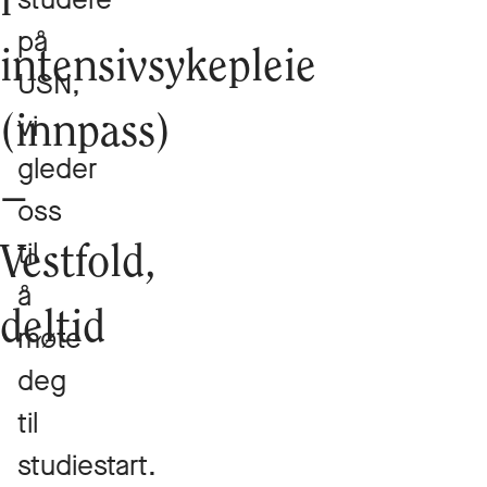
i
på
intensivsykepleie
USN,
vi
(innpass)
gleder
–
oss
til
Vestfold,
å
deltid
møte
deg
til
studiestart.