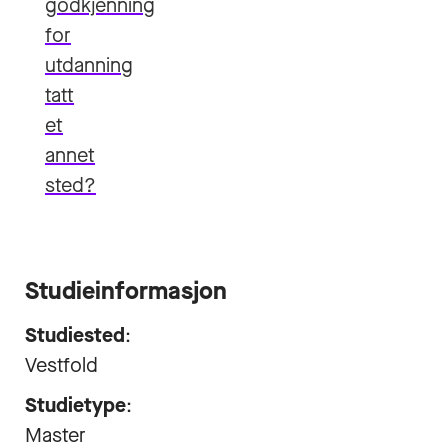
godkjenning
for
utdanning
tatt
et
annet
sted?
Studieinformasjon
Studiested
:
Vestfold
Studietype
:
Master