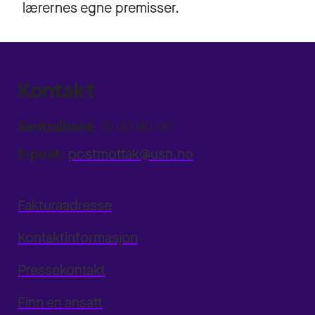
lærernes egne premisser.
Kontakt
Sentralbord:
31 00 80 00
E-post:
postmottak@usn.no
Fakturaadresse
Kontaktinformasjon
Pressekontakt
Finn en ansatt