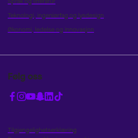
Språk og litteratur
Teknologi, ingeniørfag og lysdesign
Økonomi, ledelse og innovasjon
Følg oss
Tilgjengelighetserklæring