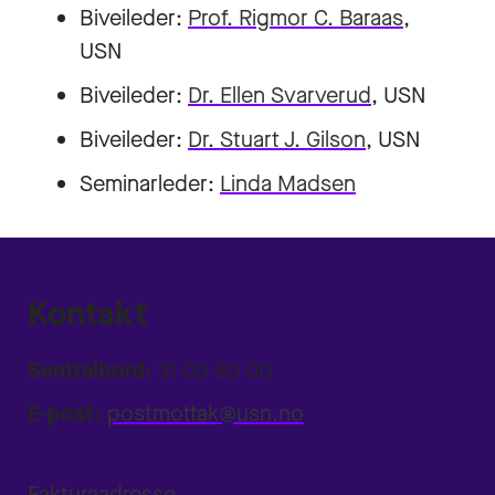
Biveileder:
Prof. Rigmor C. Baraas
,
USN
Biveileder:
Dr. Ellen Svarverud
, USN
Biveileder:
Dr. Stuart J. Gilson
, USN
Seminarleder:
Linda Madsen
Kontakt
Sentralbord:
31 00 80 00
E-post:
postmottak@usn.no
Fakturaadresse