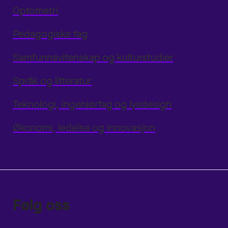
Optometri
Pedagogiske fag
Samfunnsvitenskap og kulturstudier
Språk og litteratur
Teknologi, ingeniørfag og lysdesign
Økonomi, ledelse og innovasjon
Følg oss