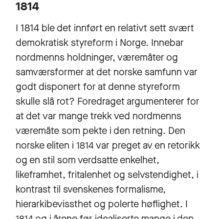
1814
I 1814 ble det innført en relativt sett svært
demokratisk styreform i Norge. Innebar
nordmenns holdninger, væremåter og
samværsformer at det norske samfunn var
godt disponert for at denne styreform
skulle slå rot? Foredraget argumenterer for
at det var mange trekk ved nordmenns
væremåte som pekte i den retning. Den
norske eliten i 1814 var preget av en retorikk
og en stil som verdsatte enkelhet,
likeframhet, fritalenhet og selvstendighet, i
kontrast til svenskenes formalisme,
hierarkibevissthet og polerte høflighet. I
1814 og i årene før idealiserte mange i den