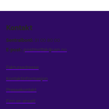
Kontakt
Sentralbord:
31 00 80 00
E-post:
postmottak@usn.no
Fakturaadresse
Kontaktinformasjon
Pressekontakt
Finn en ansatt