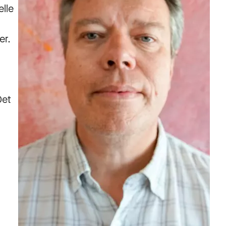
elle
er.
Det