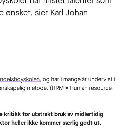
øyskoler har mistet talenter som
e ønsket, sier Karl Johan
andelshøyskolen
, og har i mange år undervist i
tenskapelig metode. (HRM = Human resource
 kritikk for utstrakt bruk av midlertidig
tor heller ikke kommer særlig godt ut.