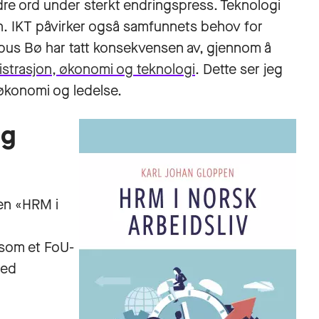
re ord under sterkt endringspress. Teknologi
on. IKT påvirker også samfunnets behov for
mpus Bø har tatt konsekvensen av, gjennom å
strasjon, økonomi og teknologi
. Dette ser jeg
økonomi og ledelse.
og
en «HRM i
 som et FoU-
med