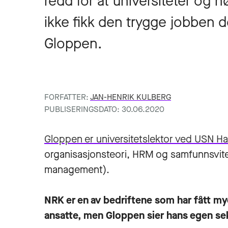
redd for at universiteter og h
ikke fikk den trygge jobben d
Gloppen.
FORFATTER:
JAN-HENRIK KULBERG
PUBLISERINGSDATO: 30.06.2020
Gloppen er universitetslektor ved USN H
organisasjonsteori, HRM og samfunnsvi
management).
NRK er en av bedriftene som har fått mye
ansatte, men Gloppen sier hans egen sek