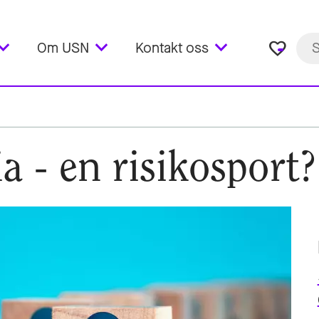
favorite_border
Om USN
Kontakt oss
a - en risikosport?