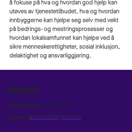
å fokuse på hva og hvordan god hjelp kan
utøves av tjenestetilbudet, hva og hvordan
innbyggerne kan hjelpe seg selv med vekt
på bedrings- og mestringsprosesser og
hvordan lokalsamfunnet kan hjelpe ved å
sikre menneskerettigheter, sosial inklusjon,
delaktighet og ansvarliggjøring.
Kontakt
Sentralbord:
31 00 80 00
E-post:
postmottak@usn.no