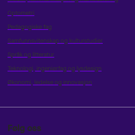
Optometri
Pedagogiske fag
Samfunnsvitenskap og kulturstudier
Språk og litteratur
Teknologi, ingeniørfag og lysdesign
Økonomi, ledelse og innovasjon
Følg oss