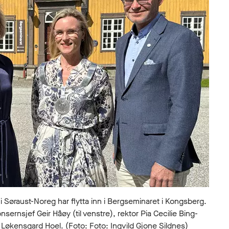
 Søraust-Noreg har flytta inn i Bergseminaret i Kongsberg.
ernsjef Geir Håøy (til venstre), rektor Pia Cecilie Bing-
Løkensgard Hoel. (Foto: Foto: Ingvild Gjone Sildnes)