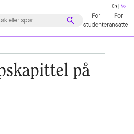
En
No
For
For
studenter
ansatte
skapittel på