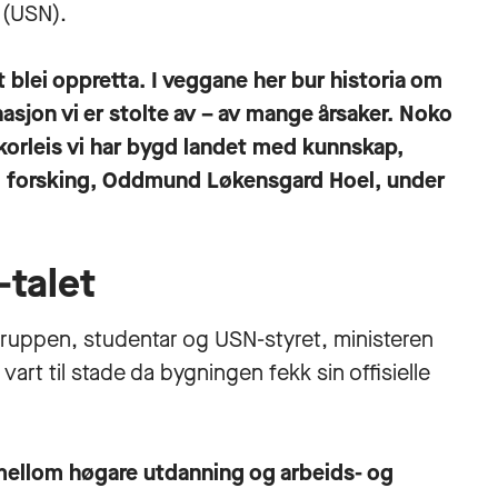
 (USN).
t blei oppretta. I veggane her bur historia om
nasjon vi er stolte av – av mange årsaker. Noko
 korleis vi har bygd landet med kunnskap,
og forsking, Oddmund Løkensgard Hoel, under
-talet
Gruppen, studentar og USN-styret, ministeren
art til stade da bygningen fekk sin offisielle
mellom høgare utdanning og arbeids- og