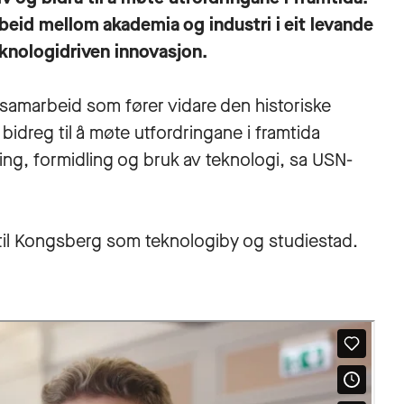
rbeid mellom akademia og industri i eit levande
knologidriven innovasjon.
eg samarbeid som fører vidare den historiske
bidreg til å møte utfordringane i framtida
ng, formidling og bruk av teknologi, sa USN-
et til Kongsberg som teknologiby og studiestad.