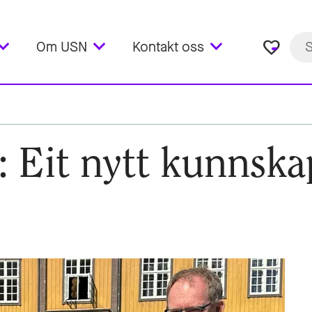
favorite_border
Om USN
Kontakt oss
 Eit nytt kunnskap