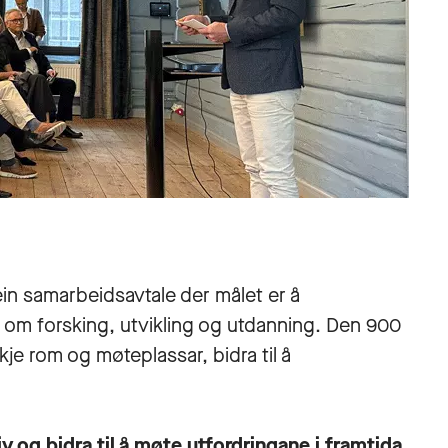
n samarbeidsavtale der målet er å
d om forsking, utvikling og utdanning. Den 900
je rom og møteplassar, bidra til å
v og bidra til å møte utfordringane i framtida.