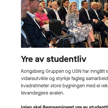
Yre av studentliv
Kongsberg Gruppen og USN har inngått ei
vidareutvikle og styrkje fagleg samarbei
kvadratmeter store bygningen med ei rekk
levandegjere avalen.
Igjen skal Bergseminaret yre av studentli