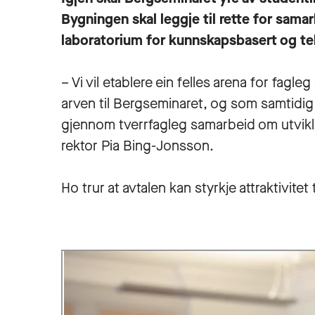
Bygningen skal leggje til rette for sama
laboratorium for kunnskapsbasert og te
– Vi vil etablere ein felles arena for fagl
arven til Bergseminaret, og som samtidig 
gjennom tverrfagleg samarbeid om utvikli
rektor Pia Bing-Jonsson.
Ho trur at avtalen kan styrkje attraktivit