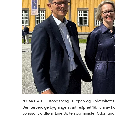
NY AKTIVITET: Kongsberg Gruppen og Universitetet i
Den ærverdige bygningen vart reåpnet 19. juni av kons
Jonsson, ordførar Line Spiten og minister Oddmund 