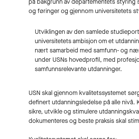
på bakgrunn av departementets styring so
og føringer og gjennom universitetets s
Utviklingen av den samlede studieporte
universitetets ambisjon om et utdannin
nært samarbeid med samfunn- og nærin
under USNs hovedprofil, med profesjon
samfunnsrelevante utdanninger.
USN skal gjennom kvalitetssystemet sørge
definert utdanningsledelse på alle nivå. 
sikre, utvikle og stimulere utdanningskval
dokumenteres og beste praksis skal stimul