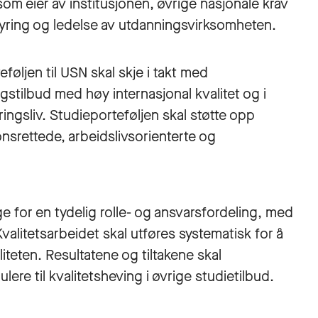
m eier av institusjonen, øvrige nasjonale krav
tyring og ledelse av utdanningsvirksomheten.
føljen til USN skal skje i takt med
gstilbud med høy internasjonal kvalitet og i
gsliv. Studieporteføljen skal støtte opp
srettede, arbeidslivsorienterte og
 for en tydelig rolle- og ansvarsfordeling, med
Kvalitetsarbeidet skal utføres systematisk for å
iteten. Resultatene og tiltakene skal
ere til kvalitetsheving i øvrige studietilbud.