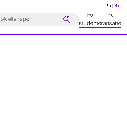
En
No
For
For
studenter
ansatte