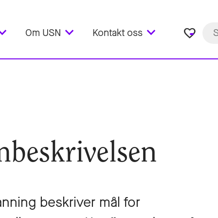
favorite_border
Om USN
Kontakt oss
mbeskrivelsen
anning beskriver mål for