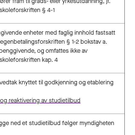
ører fram til grads- eller yrkesutdanning, jf.
skoleforskriften § 4-1
ivende enheter med faglig innhold fastsatt
. egenbetalingsforskriften § 1-2 bokstav a.
poenggivende, og omfattes ikke av
skoleforskriften kap. 4
vedtak knyttet til godkjenning og etablering
 og reaktivering av studietilbud
egge ned et studietilbud følger myndigheten