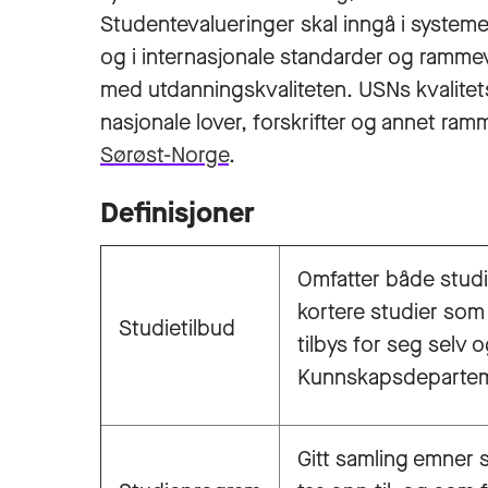
Studentevalueringer skal inngå i systemet
og i internasjonale standarder og rammeve
med utdanningskvaliteten. USNs kvalitets
nasjonale lover, forskrifter og annet ram
Sørøst-Norge
.
Definisjoner
Omfatter både studi
kortere studier som
Studietilbud
tilbys for seg selv o
Kunnskapsdepartem
Gitt samling emner 