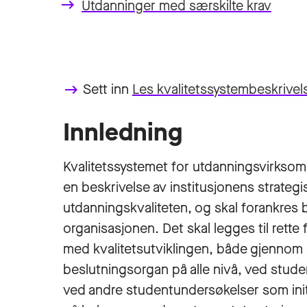
Sett inn
Les kvalitetssystembeskrive
keyboard_backspace
Innledning
Kvalitetssystemet for utdanningsvirksomh
en beskrivelse av institusjonens strateg
utdanningskvaliteten, og skal forankres bl
organisasjonen. Det skal legges til rette 
med kvalitetsutviklingen, både gjennom 
beslutningsorgan på alle nivå, ved stud
ved andre studentundersøkelser som init