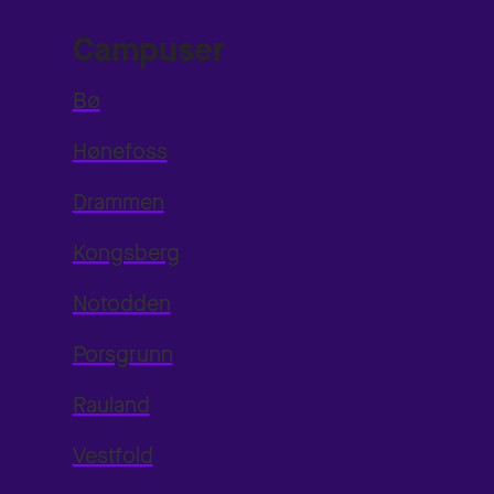
Campuser
Bø
Hønefoss
Drammen
Kongsberg
Notodden
Porsgrunn
Rauland
Vestfold