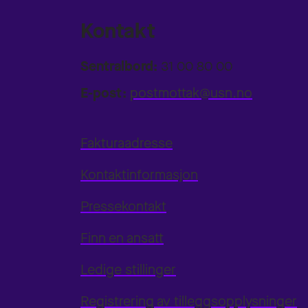
Kontakt
Sentralbord:
31 00 80 00
E-post:
postmottak@usn.no
Fakturaadresse
Kontaktinformasjon
Pressekontakt
Finn en ansatt
Ledige stillinger
Registrering av tilleggsopplysninger