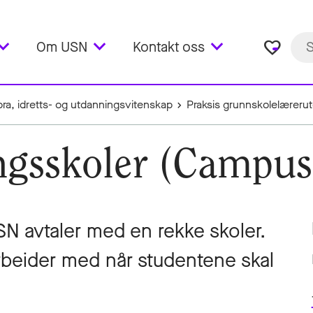
favorite_border
Om USN
Kontakt oss
ora, idretts- og utdanningsvitenskap
Praksis grunnskolelæreru
ngsskoler (Campu
 avtaler med en rekke skoler.
rbeider med når studentene skal