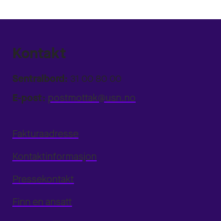
Kontakt
Sentralbord:
31 00 80 00
E-post:
postmottak@usn.no
Fakturaadresse
Kontaktinformasjon
Pressekontakt
Finn en ansatt