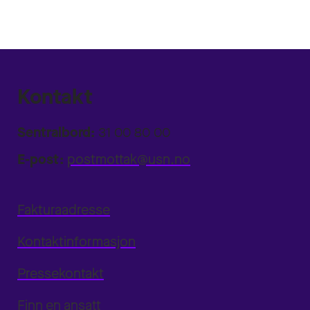
Kontakt
Sentralbord:
31 00 80 00
E-post:
postmottak@usn.no
Fakturaadresse
Kontaktinformasjon
Pressekontakt
Finn en ansatt