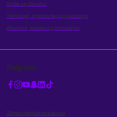
Språk og litteratur
Teknologi, ingeniørfag og lysdesign
Økonomi, ledelse og innovasjon
Følg oss
Tilgjengelighetserklæring