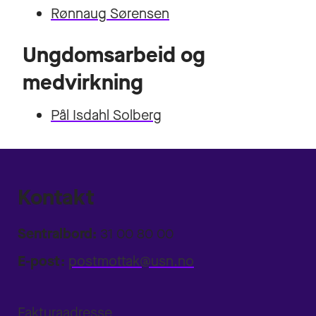
Rønnaug Sørensen
Ungdomsarbeid og
medvirkning
Pål Isdahl Solberg
Kontakt
Sentralbord:
31 00 80 00
E-post:
postmottak@usn.no
Fakturaadresse