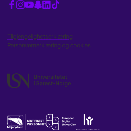
Tilgjengelighetserklæring
Personvernerklæring og cookies