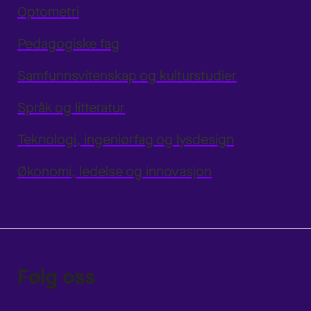
Optometri
Pedagogiske fag
Samfunnsvitenskap og kulturstudier
Språk og litteratur
Teknologi, ingeniørfag og lysdesign
Økonomi, ledelse og innovasjon
Følg oss